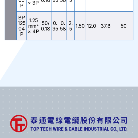
03
0.18
95
58
5
× 3P
P
BP
1.25
125
50/
0.
0.
2.
mm²
1.50
12.0
37.8
50
04
0.18
95
58
5
× 4P
P