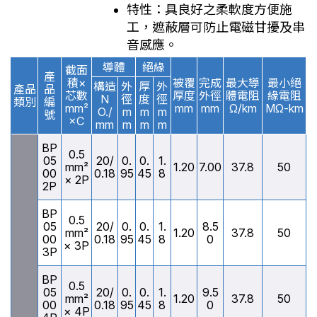
特性：具良好之柔軟度方便施
工，遮蔽層可防止電磁甘擾及串
音感應。
導體
絕緣
截面
產
積×
被覆
完成
最大導
最小絕
構造
外
厚
外
產品
品
芯數
厚度
外徑
體電阻
緣電阻
N
徑
度
徑
類別
編
mm²
mm
mm
Ω/km
MΩ-km
O./
m
m
m
號
×C
mm
m
m
m
BP
0.5
05
20/
0.
0.
1.
mm²
1.20
7.00
37.8
50
00
0.18
95
45
8
× 2P
2P
BP
0.5
05
20/
0.
0.
1.
8.5
mm²
1.20
37.8
50
00
0.18
95
45
8
0
× 3P
3P
BP
0.5
05
20/
0.
0.
1.
9.5
mm²
1.20
37.8
50
00
0.18
95
45
8
0
× 4P