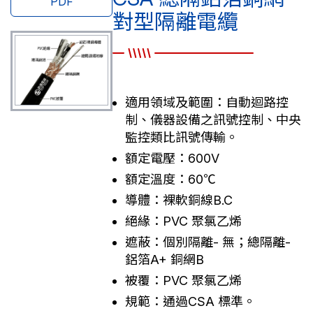
PDF
對型隔離電纜
適用領域及範圍：自動迴路控
制、儀器設備之訊號控制、中央
監控類比訊號傳輸。
額定電壓：600V
額定溫度：60℃
導體：裸軟銅線B.C
絕緣：PVC 聚氯乙烯
遮蔽：個別隔離- 無；總隔離-
鋁箔A+ 銅網B
被覆：PVC 聚氯乙烯
規範：通過CSA 標準。