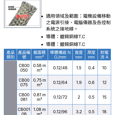
適用領域及範圍：電機設備移動
之電源引接、電腦儀器及各控制
系統之接地線。
導體：鍍錫銅線T.C
導體：鍍錫銅線T.C
產品
產品編
截面積
導體構造 N
寬度
厚度
耐電
類別
號
mm²
O./mm
mm
mm
流 A
CB00
0.58 m
0.12/48
1.5
0.4
10
050
m²
CB00
0.75 m
0.12/64
1.9
0.6
12
075
m²
CB00
0.81 m
0.12/72
2
0.5
15
081
m²
CB001
1.08 m
0.12/96
3.2
0.5
18
08
m²