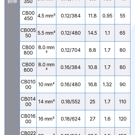
銅帶
350
CB00
4.5 mm²
0.12/384
11.8
0.95
55
450
CB005
5.5 mm²
0.12/480
14.5
1.1
65
50
CB00
8.0 mm
0.12/704
8.8
1.7
80
800
²
CB00
8.0 mm
0.16/384
10.8
1.7
80
800
²
CB010
10 mm²
0.16/480
16.8
1.32
90
00
CB014
14 mm²
0.18/552
25
1.7
110
00
CB016
16 mm²
0.18/624
27
1.6
120
00
CB022