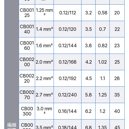
CB001
1.25 mm
0.12/112
3.2
0.58
20
25
²
CB001
1.4 mm²
0.12/120
3.5
0.7
22
40
CB001
1.6 mm²
0.12/144
3.8
0.82
23
60
CB002
2.0 mm²
0.12/168
4.2
1.02
25
00
CB002
2.2 mm²
0.12/192
4.5
1.1
28
20
CB002
2.7 mm²
0.12/240
5.8
1.25
35
70
CB00
3.0 mm
0.16/144
6.2
1.2
40
300
²
編織
CB00
3.5 mm²
0.18/144
6.8
1.35
45