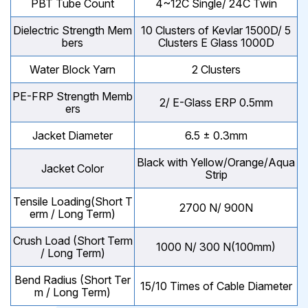
PBT Tube Count
4~12C Single/ 24C Twin
Dielectric Strength Mem
10 Clusters of Kevlar 1500D/ 5
bers
Clusters E Glass 1000D
Water Block Yarn
2 Clusters
PE-FRP Strength Memb
2/ E-Glass ERP 0.5mm
ers
Jacket Diameter
6.5 ± 0.3mm
Black with Yellow/Orange/Aqua
Jacket Color
Strip
Tensile Loading(Short T
2700 N/ 900N
erm / Long Term)
Crush Load (Short Term
1000 N/ 300 N(100mm)
/ Long Term)
Bend Radius (Short Ter
15/10 Times of Cable Diameter
m / Long Term)