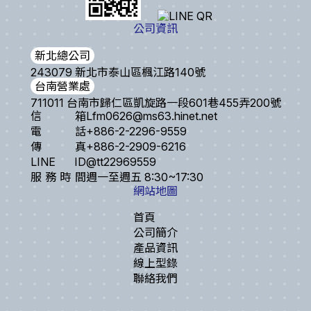
公司資訊
新北總公司
243079 新北市泰山區楓江路140號
台南營業處
711011 台南市歸仁區凱旋路一段601巷455弄200號
信箱
Lfm0626@ms63.hinet.net
電話
+886-2-2296-9559
傳真
+886-2-2909-6216
LINE ID
@tt22969559
服務時間
週一至週五 8:30~17:30
網站地圖
首頁
公司簡介
產品資訊
線上型錄
聯絡我們