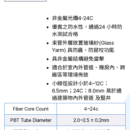
非金屬光纜4-24C
優異之防水性，通過24 小時防
水測試合格
束管外層放置玻璃紗(Glass
Yarm) 具防蟲、防鼠咬功能
具非金屬結構避免雷擊
適合於室內外管道、機房內、跨
廠區等環境佈放
小線徑設計小於4~12C：
6.5mm；24C：8.0mm 易於通
過建築物內外管道 及豎井
Fiber Core Count
4~24c
PBT Tube Diameter
2.0~2.5 ± 0.2mm