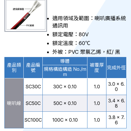
適用領域及範圍：喇叭廣播系統
通訊用
額定電壓：80V
額定溫度：60℃
外被：PVC 聚氯乙烯，紅/ 黑
導體
產品類
產品編
被覆厚
完成外徑
規格構造構造 No./m
別
號
度
m
3.0 × 6.
SC30C
30C × 0.10
1.0
0
3.4 × 6.
喇叭線
SC50C
50C × 0.10
1.0
8
3.8 × 7.
SC100C
100C × 0.10
1.0
6