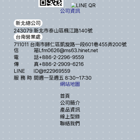
公司資訊
新北總公司
243079 新北市泰山區楓江路140號
台南營業處
711011 台南市歸仁區凱旋路一段601巷455弄200號
信箱
Lfm0626@ms63.hinet.net
電話
+886-2-2296-9559
傳真
+886-2-2909-6216
LINE ID
@tt22969559
服務時間
週一至週五 8:30~17:30
網站地圖
首頁
公司簡介
產品資訊
線上型錄
聯絡我們